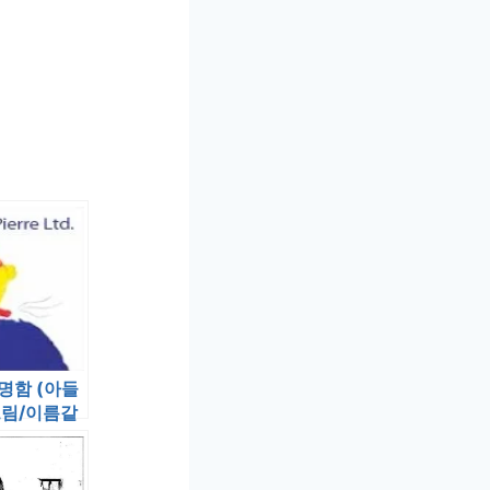
명함 (아들
그림/이름같
 주소)