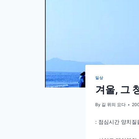
일상
겨울, 그 
By
길 위의 요다
20
: 점심시간 양치질