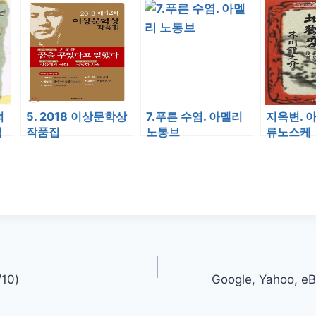
적
5. 2018 이상문학상
7.푸른 수염. 아멜리
지옥변. 
식
작품집
노통브
류노스케
10)
Google, Yahoo, eB