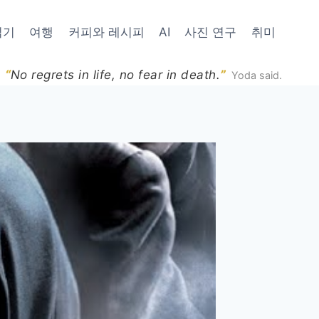
읽기
여행
커피와 레시피
AI
사진 연구
취미
“
”
No regrets in life, no fear in death.
Yoda said.