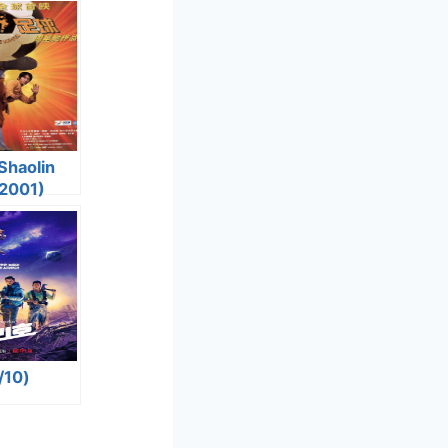
haolin
(2001)
10)