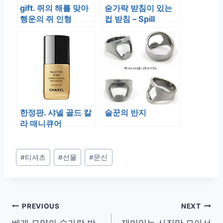
gift. 쥐의 해를 맞아
숟가락 받침이 있는
행운의 쥐 인형
컵 받침 – Spill
Coasters
한정판. 샤넬 골드 칼
술꾼의 반지
라 매니큐어
Post
#
티셔츠
#
선물
#
문신
Tags:
글
PREVIOUS
NEXT