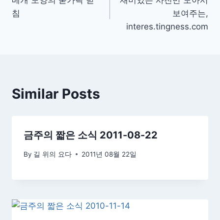
베개 모양의 숟가락 받
재미있는 사진만 모아서
탐
침
보여주는,
색
interes.tingness.com
Similar Posts
금주의 짧은 소식 2011-08-22
By
길 위의 요다
2011년 08월 22일