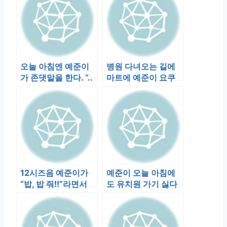
오늘 아침엔 예준이
병원 다녀오는 길에
가 존댓말을 한다. “..
마트에 예준이 요쿠
했어요”, “네!”,…
르트를 사러 들렀다.
비좁고 번잡한…
12시즈음 예준이가
예준이 오늘 아침에
“밥, 밥 줘!!”라면서
도 유치원 가기 싫다
부엌으로 들어서다
며 울었는데, 어떻게
다시 …
됐을까?