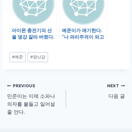
아이폰 충전기의 선
예준이가 얘기한다.
을 댕강 잘라 버렸다.
“나 파리주걱이 되고
예준이 작품이다. 가
싶어” 내가 답했다.
위로 잘랐단…
“노력…
Post
#
예준
#
장난감
Tags:
글
PREVIOUS
NEXT
민준이는 이제 소파나
다음 글
탐
의자를 붙들고 일어설
색
줄 안다.