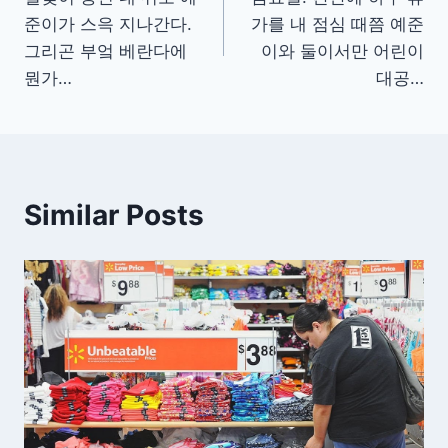
탐
준이가 스윽 지나간다.
가를 내 점심 때쯤 예준
색
그리곤 부엌 베란다에
이와 둘이서만 어린이
뭔가…
대공…
Similar Posts