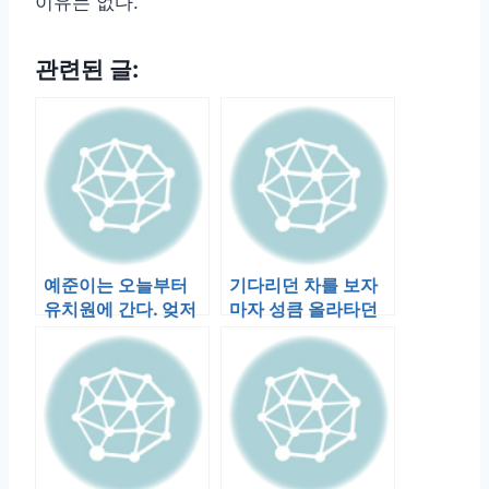
이유는 없다.
관련된 글:
예준이는 오늘부터
기다리던 차를 보자
유치원에 간다. 엊저
마자 성큼 올라타던
녁부터 새로 산 가방
예준인 문이 닫히려
을 몇번이고 꺼…
니 “엄마~”…