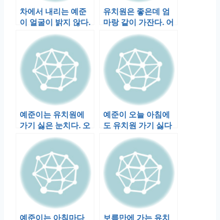
차에서 내리는 예준
유치원은 좋은데 엄
이 얼굴이 밝지 않다.
마랑 같이 가잔다. 어
손잡고 아파트에 들
제부터 얘길하더니
어서는데 “…
차를 타고서도 …
예준이는 유치원에
예준이 오늘 아침에
가기 싫은 눈치다. 오
도 유치원 가기 싫다
늘도 유치원에 갈거
며 울었는데, 어떻게
니?라고 묻자 …
됐을까?
예준이는 아침마다
보름만에 가는 유치