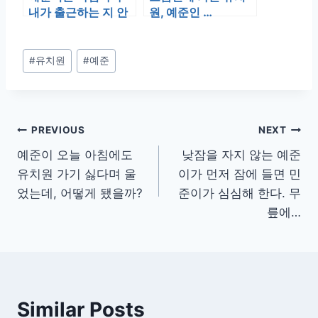
내가 출근하는 지 안
원, 예준인 …
하는 지가 몹시 궁금
하다. 내가 …
Post
#
유치원
#
예준
Tags:
글
PREVIOUS
NEXT
예준이 오늘 아침에도
낮잠을 자지 않는 예준
탐
유치원 가기 싫다며 울
이가 먼저 잠에 들면 민
색
었는데, 어떻게 됐을까?
준이가 심심해 한다. 무
릎에…
Similar Posts