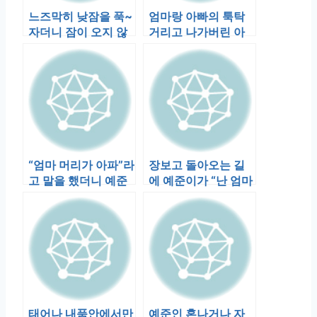
느즈막히 낮잠을 푹~
엄마랑 아빠의 툭탁
자더니 잠이 오지 않
거리고 나가버린 아
았나 부다. 민준이가
빠의 부재를 예준인
누워 있는…
자꾸 상기시키며…
“엄마 머리가 아파”라
장보고 돌아오는 길
고 말을 했더니 예준
에 예준이가 “난 엄마
이가 내 이마를 짚어
랑 결혼 할꺼야..”란
보며 …
다. 이…
태어나 내품안에서만
예준인 혼나거나 자