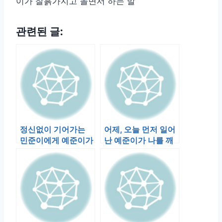
이가 찰흙가지고 놀면서 하는 말
관련된 글:
정신없이 기어가는
어제, 오늘 먼저 일어
민준이에게 예준이가
난 예준이가 나를 깨
노래 한다. “그대로
워 제일 먼저 한 일은
멈춰라~”…
쵸콜릿 …