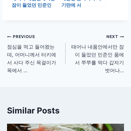
잠이 들었던 민준인
기딴에 서
품에서 쭈쭈를 먹다
갑자기 벗어나…
글
PREVIOUS
NEXT
점심을 먹고 들어왔는
태어나 내품안에서만 잠
탐
데, 어머니께서 터키에
이 들었던 민준인 품에
색
서 사다 주신 목걸이가
서 쭈쭈를 먹다 갑자기
목에서 …
벗어나…
Similar Posts