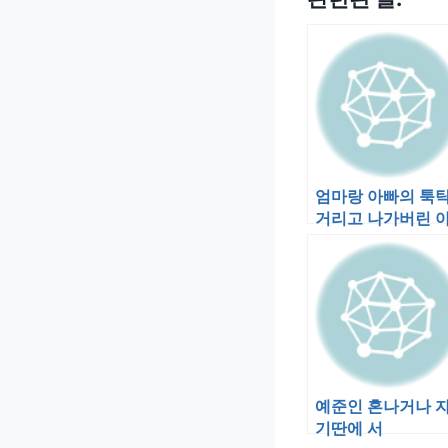
엄마랑 아빠의 툭
거리고 나가버린 
빠의 부재를 예준
자꾸 상기시키며…
예준인 혼나거나 
기딴에 서