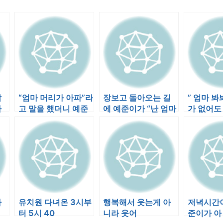
탁
“엄마 머리가 아파”라
장보고 돌아오는 길
” 엄마 봐
아
고 말을 했더니 예준
에 예준이가 “난 엄마
가 없어도
인
이가 내 이마를 짚어
랑 결혼 할꺼야..”란
놀고 있어!
보며 …
다. 이…
…
자
유치원 다녀온 3시부
행복해서 웃는게 아
저녁시간이
터 5시 40
니라 웃어
준이가 아