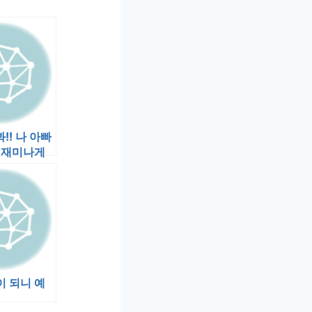
봐!! 나 아빠
 재미나게
!” 아침에
 되니 예