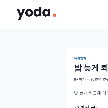
Skip
to
content
육아일지
밤 늦게 
By
파파
2010년 10
밤 늦게 퇴근해 아
관련된 글: