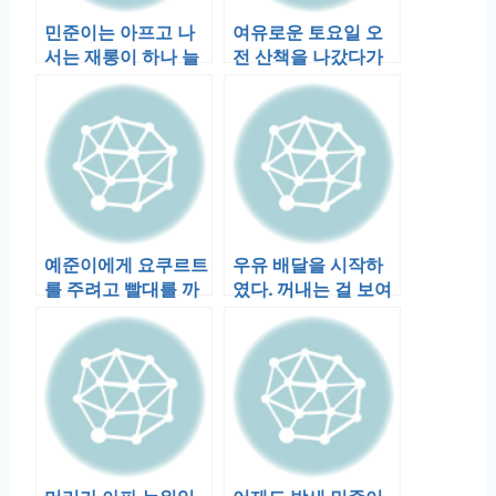
민준이는 아프고 나
여유로운 토요일 오
서는 재롱이 하나 늘
전 산책을 나갔다가
었다. 짝짜꿍. 두 손이
큰 사고가 있었다. 뜬
마주치면 …
금없이 눈에 …
예준이에게 요쿠르트
우유 배달을 시작하
를 주려고 빨대를 까
였다. 꺼내는 걸 보여
고있는데 민준이가
주었더니, 몇시간 후
맹렬히 기어와 옆…
에 또 우유를…