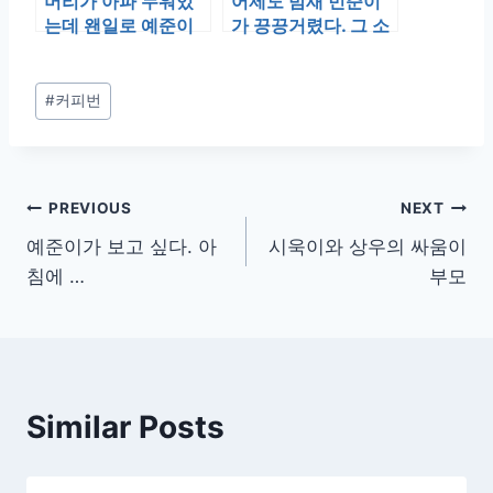
머리가 아파 누워있
어제도 밤새 민준이
는데 왠일로 예준이
가 끙끙거렸다. 그 소
가 엄마 쭈쭈를 달란
리에 예준이도 깨서
다. 어떻게 하나…
울기를 반복했…
Post
#
커피번
Tags:
글
PREVIOUS
NEXT
예준이가 보고 싶다. 아
시욱이와 상우의 싸움이
탐
침에 …
부모
색
Similar Posts