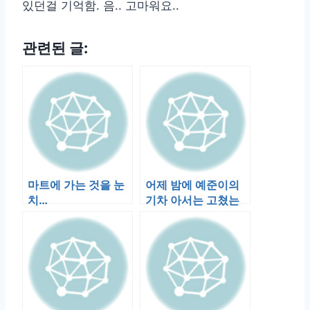
있던걸 기억함. 음.. 고마워요..
관련된 글:
마트에 가는 것을 눈
어제 밤에 예준이의
치…
기차 아서는 고쳤는
데, 스펜서는 고치지
못했다. 두개…