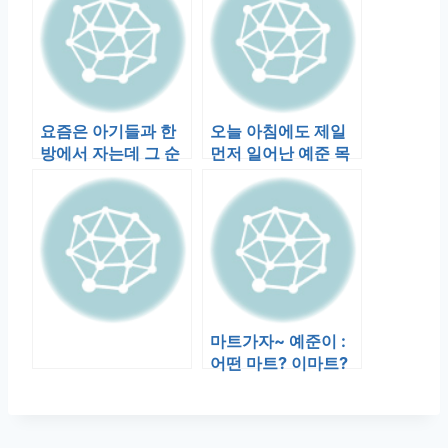
요즘은 아기들과 한
오늘 아침에도 제일
방에서 자는데 그 순
먼저 일어난 예준 목
서는 이렇다. 예준이-
소리가 거실에서 들
수영-민준이-…
린다. “배고…
마트가자~ 예준이 :
어떤 마트? 이마트?
저마트? ㅋㅋ 예준이
: 이마…