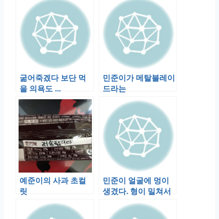
굶어죽겠다 보단 먹
민준이가 메탈블레이
을 의욕도 …
드라는
예준이의 사과 초컬
민준이 얼굴에 멍이
릿
생겼다. 형이 밀쳐서