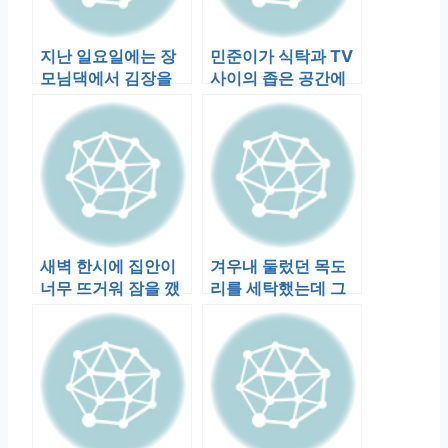
지난 일요일에는 장
민준이가 식탁과 TV
모님댁에서 김장을
사이의 좁은 공간에
했다. 막내처형네 서
쭈그리고 앉아 응아
진이 5세, 우리…
를 하고 있다…
새벽 한시에 집안이
겨우내 둘렀던 목도
너무 뜨거워 잠을 깼
리를 세탁했는데 그
다. 구직사이트를 좀
목도리를 눈여겨보던
돌아보고 이…
예준이가 목에 두…