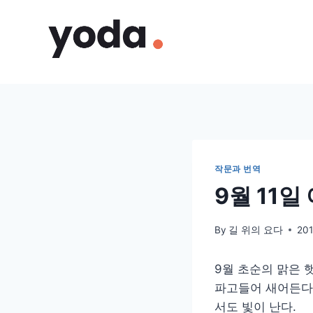
Skip
to
content
작문과 번역
9월 11일
By
길 위의 요다
20
9월 초순의 맑은 
파고들어 새어든다
서도 빛이 난다.