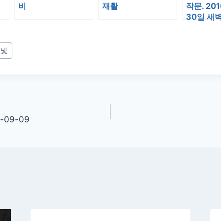
비
재활
작문. 20
30일 새벽
#
빛
-09-09