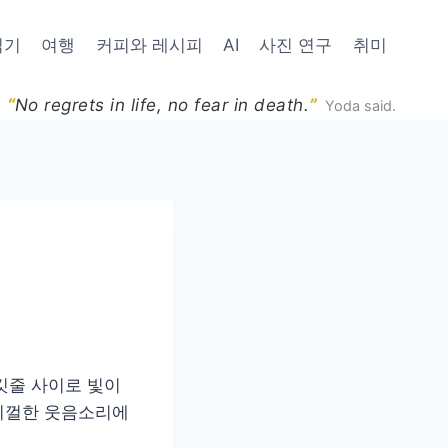
읽기
여행
커피와 레시피
AI
사진 연구
취미
“
”
No regrets in life, no fear in death.
Yoda said.
깃줄 사이로 빛이
지껄한 웃음소리에