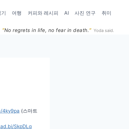
읽기
여행
커피와 레시피
AI
사진 연구
취미
“
”
No regrets in life, no fear in death.
Yoda said.
me/4ky9pa
(스마트
read.bi/SkpDLq