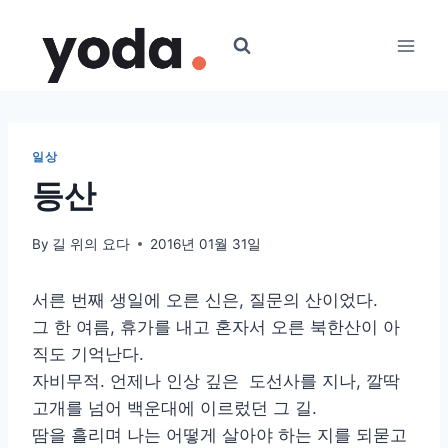
Skip
to
content
일상
등산
By
길 위의 요다
2016년 01월 31일
서른 번째 생일에 오른 신은, 질문의 산이었다.
그 한 여름, 휴가를 내고 혼자서 오른 북한산이 아
직도 기억난다.
자비무적. 언제나 인상 깊은 도선사를 지나, 깔딱
고개를 넘어 백운대에 이르렀던 그 길.
땀을 흘리며 나는 어떻게 살아야 하는 지를 되묻고