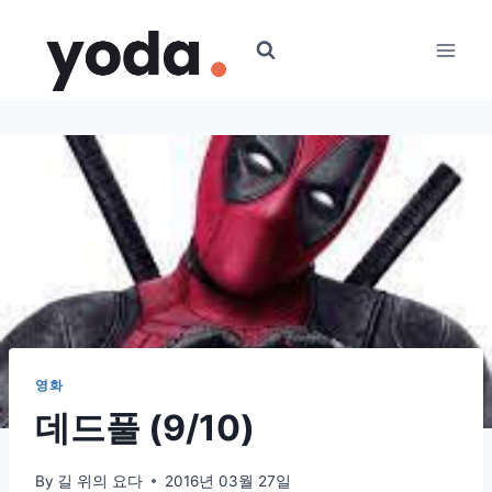
Skip
to
content
영화
데드풀 (9/10)
By
길 위의 요다
2016년 03월 27일