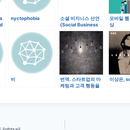
a
nyctophobia
소셜 비지니스 선언
모바일 웹 
id
(Social Business
상
Manifesto)
fe
.”
비
번역. 스타트업의 마
이상은, s
케팅과 고객 행동을
끌어내는 감성
ghtsail