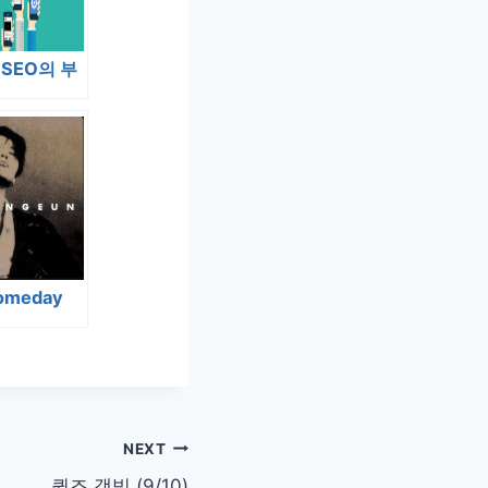
SEO의 부
omeday
NEXT
퀸즈 갬빗 (9/10)