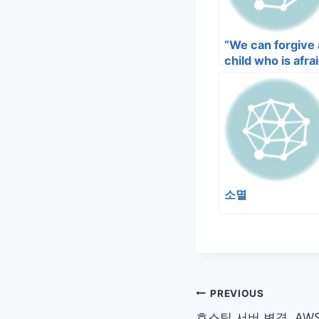
“We can forgive 
child who is afra
of the dark; the
real tragedy of li
is when men are
afraid of the light
소멸
글
PREVIOUS
호스팅 서버 변경. AWS li