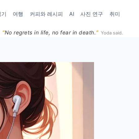
읽기
여행
커피와 레시피
AI
사진 연구
취미
“
”
No regrets in life, no fear in death.
Yoda said.