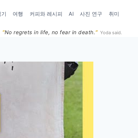
읽기
여행
커피와 레시피
AI
사진 연구
취미
“
”
No regrets in life, no fear in death.
Yoda said.