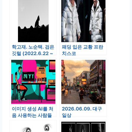
학고재. 노순택. 검은
패딩 입은 교황 프란
깃털 (2022.6.22 ~
치스코
7.17)
이미지 생성 AI를 처
2026.06.09. 대구
음 사용하는 사람들
일상
을 위한 완벽 가이드