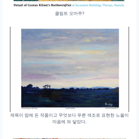
클림트 오마주?
제목이 맘에 든 작품이고 무엇보다 푸른 색조로 표현한 노을이
마음에 와 닿았다.