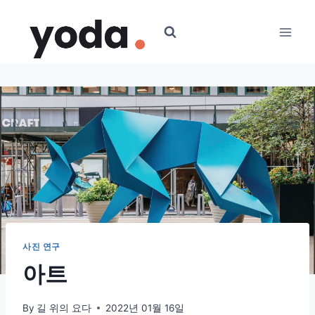
Skip
to
content
사진 연구
아트
By
길 위의 요다
2022년 01월 16일