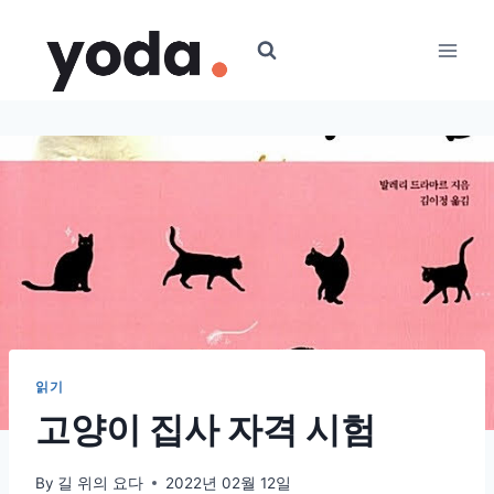
Skip
to
content
읽기
고양이 집사 자격 시험
By
길 위의 요다
2022년 02월 12일