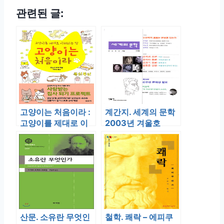
관련된 글:
고양이는 처음이라 :
계간지. 세계의 문학
고양이를 제대로 이
2003년 겨울호
해하는 법
산문. 소유란 무엇인
철학. 쾌락 – 에피쿠