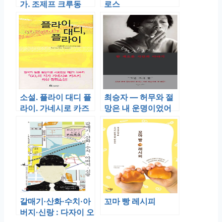
가. 조제프 크루동
로스
소설. 플라이 대디 플
최승자 — 허무와 절
라이. 가네시로 카즈
망은 내 운명이었어
키
요
갈매기·산화·수치·아
꼬마 빵 레시피
버지·신랑 : 다자이 오