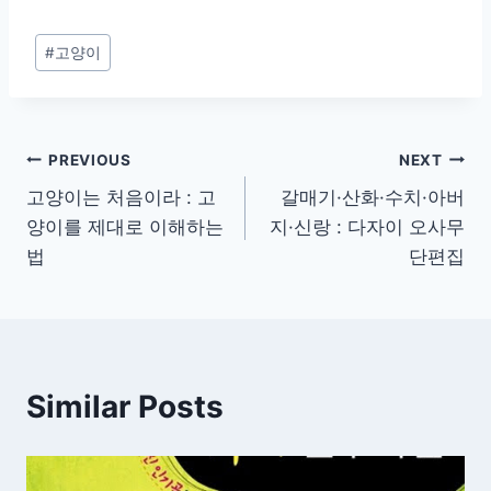
사무 단편집
Post
#
고양이
Tags:
글
PREVIOUS
NEXT
고양이는 처음이라 : 고
갈매기·산화·수치·아버
탐
양이를 제대로 이해하는
지·신랑 : 다자이 오사무
색
법
단편집
Similar Posts