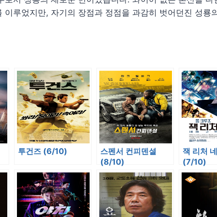
 이루었지만, 자기의 장점과 정점을 과감히 벗어던진 성룡의
투건즈 (6/10)
스펜서 컨피덴셜
잭 리처 네
(8/10)
(7/10)