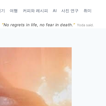
읽기
여행
커피와 레시피
AI
사진 연구
취미
“
”
No regrets in life, no fear in death.
Yoda said.