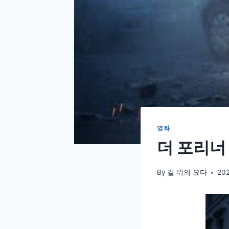
영화
더 포리너 (
By
길 위의 요다
20