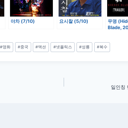
야차 (7/10)
요시찰 (5/10)
무명 (Hid
Blade, 2
(7/10)
#
영화
#
중국
#
액션
#
넷플릭스
#
성룡
#
복수
일인칭 