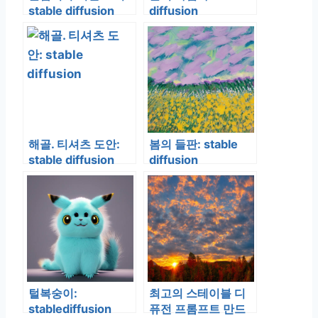
stable diffusion
diffusion
해골. 티셔츠 도안:
봄의 들판: stable
stable diffusion
diffusion
털복숭이:
최고의 스테이블 디
stablediffusion
퓨전 프롬프트 만드