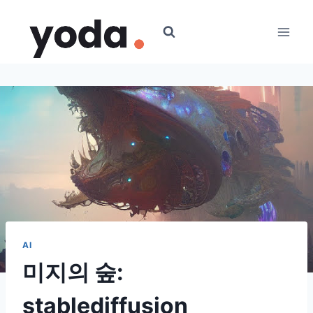
Skip
to
content
AI
미지의 숲:
stablediffusion