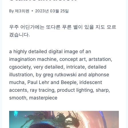
By
제3의펜
2023년 03월 25일
우주 어딘가에는 또다른 푸른 별이 있을 지도 모르
겠습니다.
a highly detailed digital image of an
imagination machine, concept art, artstation,
cgsociety, very detailed, intricate, detailed
illustration, by greg rutkowski and alphonse
mucha, Paul Lehr and Beeple, iridescent
accents, ray tracing, product lighting, sharp,
smooth, masterpiece