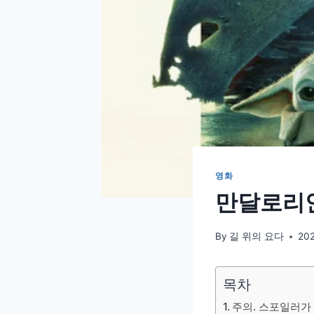
영화
만달로리안 
By
길 위의 요다
20
목차
주의. 스포일러가