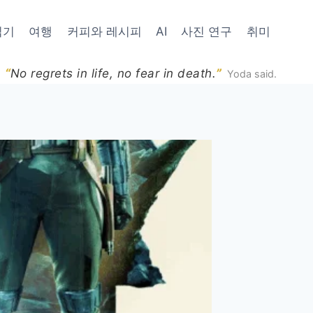
읽기
여행
커피와 레시피
AI
사진 연구
취미
“
”
No regrets in life, no fear in death.
Yoda said.