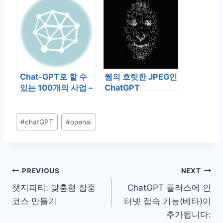
Chat-GPT로 할 수
웹의 흐릿한 JPEG인
있는 100개의 사업 –
ChatGPT
전사 서비스
Post
#
chatGPT
#
openai
Tags:
글
PREVIOUS
NEXT
챗지피티: 맞춤형 집중
ChatGPT 플러스에 인
탐
코스 만들기
터넷 접속 기능(베타)이
색
추가됩니다: