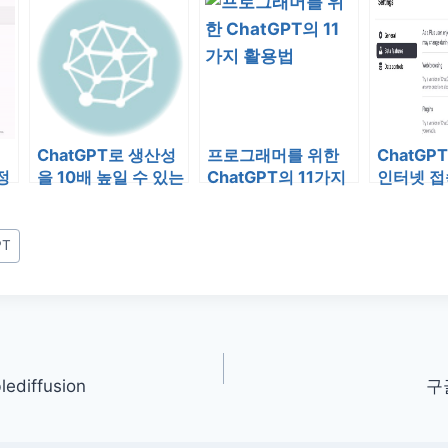
러그인 출시
다.
ChatGPT로 생산성
프로그래머를 위한
ChatGP
정
을 10배 높일 수 있는
ChatGPT의 11가지
인터넷 접
8가지 방법
활용법
타)이 추
PT
diffusion
구