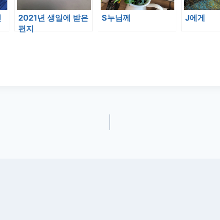
신
2021년 생일에 받은
S누님께
J에게
편지