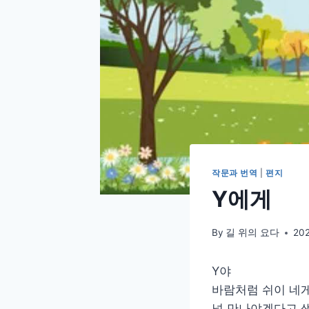
작문과 번역
|
편지
Y에게
By
길 위의 요다
20
Y야
바람처럼 쉬이 네게
널 만나야겠다고 생