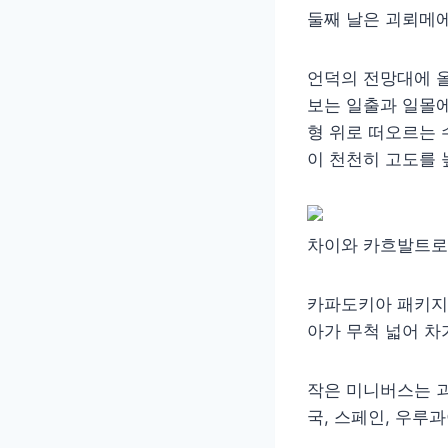
둘째 날은 괴뢰메에
언덕의 전망대에 올
보는 일출과 일몰에
형 위로 떠오르는 
이 천천히 고도를 
차이와 카흐발트로
카파도키아 패키지 
아가 무척 넓어 차
작은 미니버스는 괴
국, 스페인, 우루