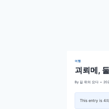
여행
괴뢰메, 
By
길 위의 요다
20
This entry is 4의