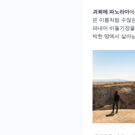
괴뢰메 파노라마
에
은 이름처럼 수많
파내어 비둘기장을
박한 땅에서 살아남