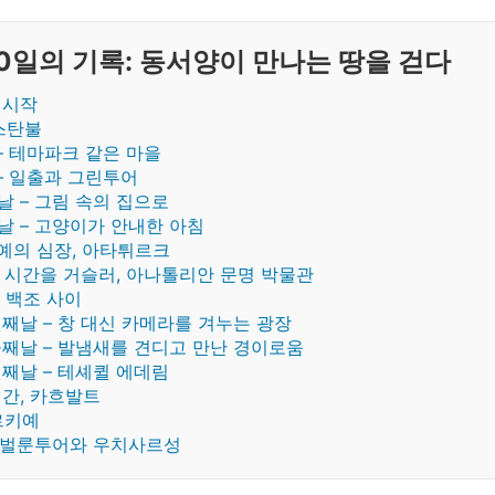
0일의 기록: 동서양이 만나는 땅을 걷다
 시작
스탄불
 – 테마파크 같은 마을
 – 일출과 그린투어
 – 그림 속의 집으로
 – 고양이가 안내한 아침
키예의 심장, 아타튀르크
 년 시간을 거슬러, 아나톨리안 문명 박물관
과 백조 사이
째날 – 창 대신 카메라를 겨누는 광장
째날 – 발냄새를 견디고 만난 경이로움
째날 – 테셰퀼 에데림
간, 카흐발트
르키예
– 벌룬투어와 우치사르성