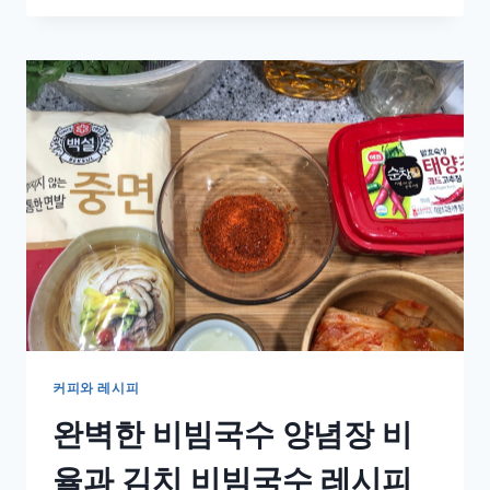
이
상
이
면
문
제
있
다!
오
영
은
박
사
의
‘정
신
적
커피와 레시피
과
완벽한 비빔국수 양념장 비
잉
활
율과 김치 비빔국수 레시피
동