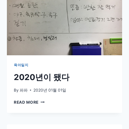
육아일지
2020년이 됐다
By
파파
2020년 01월 01일
2020
READ MORE
년
이
됐
다