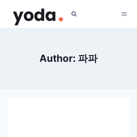
Skip
to
content
Author: 파파