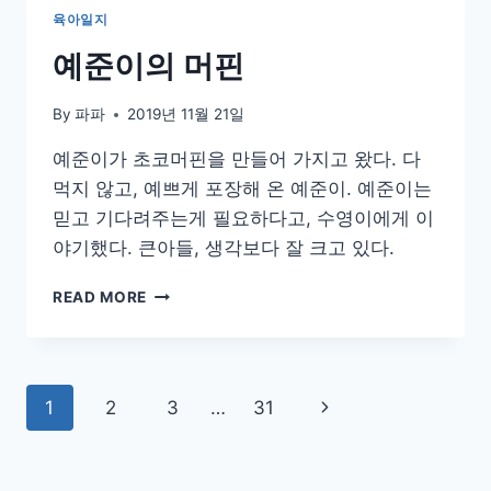
육아일지
예준이의 머핀
By
파파
2019년 11월 21일
예준이가 초코머핀을 만들어 가지고 왔다. 다
먹지 않고, 예쁘게 포장해 온 예준이. 예준이는
믿고 기다려주는게 필요하다고, 수영이에게 이
야기했다. 큰아들, 생각보다 잘 크고 있다.
예
READ MORE
준
이
의
머
Page
Next
1
2
3
…
31
핀
navigation
Page