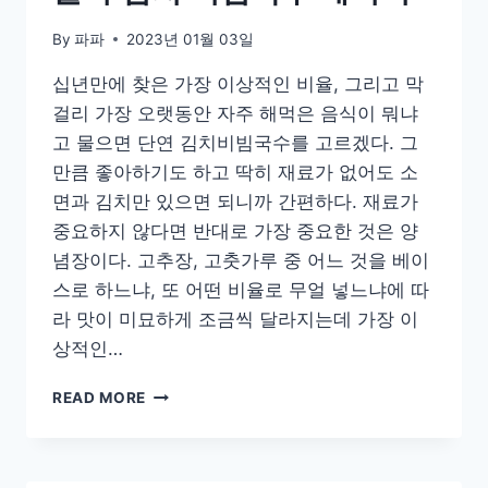
상
태’
By
파파
2023년 01월 03일
십년만에 찾은 가장 이상적인 비율, 그리고 막
걸리 가장 오랫동안 자주 해먹은 음식이 뭐냐
고 물으면 단연 김치비빔국수를 고르겠다. 그
만큼 좋아하기도 하고 딱히 재료가 없어도 소
면과 김치만 있으면 되니까 간편하다. 재료가
중요하지 않다면 반대로 가장 중요한 것은 양
념장이다. 고추장, 고춧가루 중 어느 것을 베이
스로 하느냐, 또 어떤 비율로 무얼 넣느냐에 따
라 맛이 미묘하게 조금씩 달라지는데 가장 이
상적인…
완
READ MORE
벽
한
비
빔