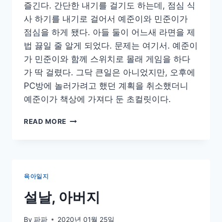
즐긴다. 간단한 내기를 걸기도 하는데, 점심 식
사 하기를 내기로 걸어서 예준이와 민준이가
점심을 하게 됐다. 아들 둘이 어느새 라면을 제
법 끓일 줄 알게 되었다. 문제는 여기서. 예준이
가 민준이와 함께 스위치로 몰래 게임을 하다
가 딱 걸렸다. 그닥 큰일은 아니었지만, 오후에
PC방에 놀러가려고 했던 계획을 취소했더니
예준이가 책상에 가져다 둔 초컬릿이다.
예
READ MORE
준
이
의
사
과
육아일지
초
컬
설날, 아버지
릿
By
파파
2020년 01월 25일