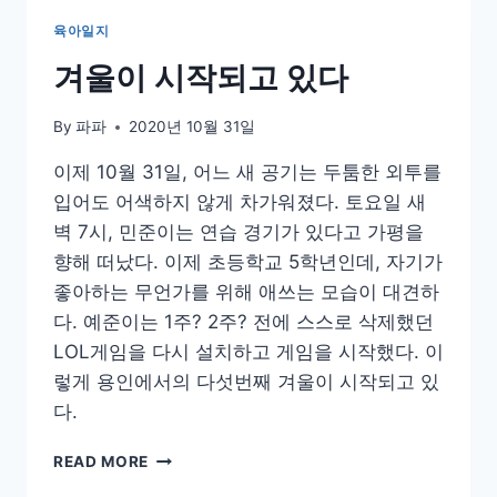
국
육아일지
수
양
겨울이 시작되고 있다
념
장
By
파파
2020년 10월 31일
비
율
이제 10월 31일, 어느 새 공기는 두툼한 외투를
과
입어도 어색하지 않게 차가워졌다. 토요일 새
김
치
벽 7시, 민준이는 연습 경기가 있다고 가평을
비
향해 떠났다. 이제 초등학교 5학년인데, 자기가
빔
좋아하는 무언가를 위해 애쓰는 모습이 대견하
국
다. 예준이는 1주? 2주? 전에 스스로 삭제했던
수
레
LOL게임을 다시 설치하고 게임을 시작했다. 이
시
렇게 용인에서의 다섯번째 겨울이 시작되고 있
피
다.
겨
READ MORE
울