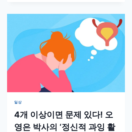
자
와
투
자
자,
리
더
를
위
한
알
림
일상
4개 이상이면 문제 있다! 오
영은 박사의 ‘정신적 과잉 활