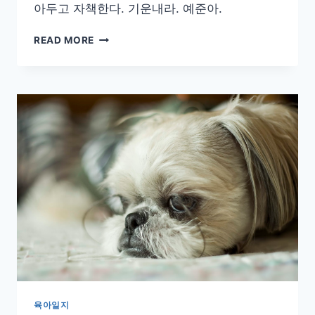
아두고 자책한다. 기운내라. 예준아.
설
READ MORE
겆
이
와
청
소,
쓰
레
기
버
리
기
육아일지