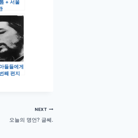
톰 + 서울
관
 아들들에게
번째 편지
NEXT
오늘의 명언? 글쎄.