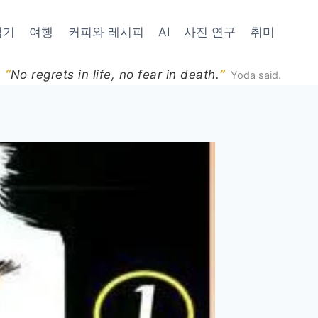
읽기
여행
커피와 레시피
AI
사진 연구
취미
“
”
No regrets in life, no fear in death.
Yoda said.