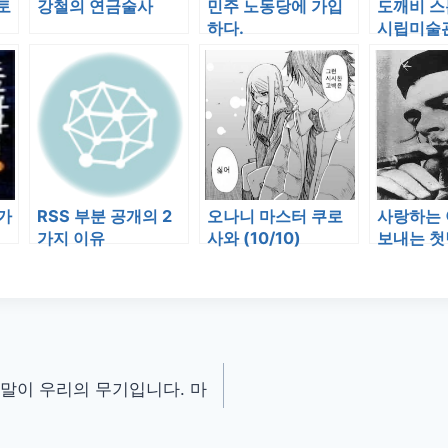
토
강철의 연금술사
민주 노동당에 가입
도깨비 스
하다.
시립미술
쿠가
RSS 부분 공개의 2
오나니 마스터 쿠로
사랑하는
가지 이유
사와 (10/10)
보내는 첫
 말이 우리의 무기입니다. 마