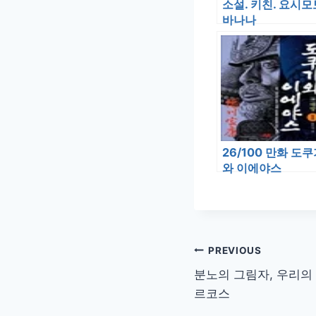
소설. 키친. 요시모
바나나
26/100 만화 도
와 이에야스
글
PREVIOUS
분노의 그림자, 우리의
탐
르코스
색