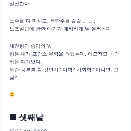
일잔한다.
소주를 다 마시고, 폭탄주를 슬슬… -_-;
노조설립에 관한 얘기가 예리하게 날 찔러온다.
세진형과 승리의 V.
형은 내게 프랑스 유학을 권했는데, 이모저모 공감
하는 얘기였다.
무슨 공부를 할 것인가? 미학? 사회학? 아니면, 그
림?
■ 셋째날