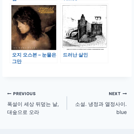
오지 오스본 – 눈물은
드러난 살인
그만
글
PREVIOUS
NEXT
폭설이 세상 뒤덮는 날,
소설. 냉정과 열정사이.
탐
대숲으로 오라
blue
색