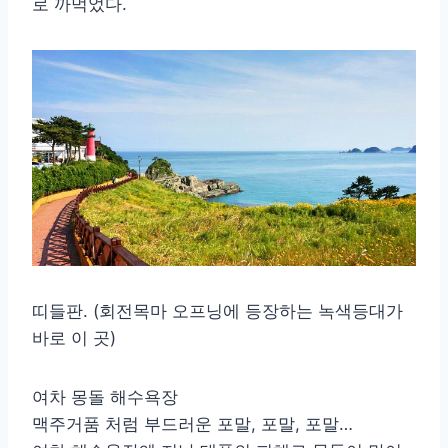
로 까먹었다.
띠들판. (회전목마 오프닝에 등장하는 녹색등대가
바로 이 곳)
여차 몽돌 해수욕장
맥주거품 처럼 부드러운 포말, 포말, 포말…