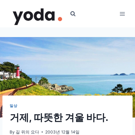
Skip
to
content
일상
거제, 따뜻한 겨울 바다.
By
길 위의 요다
2003년 12월 14일