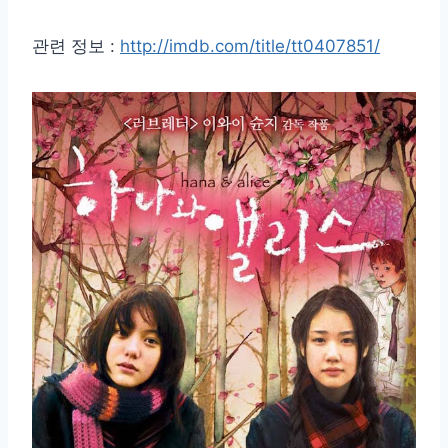
관련 정보 :
http://imdb.com/title/tt0407851/