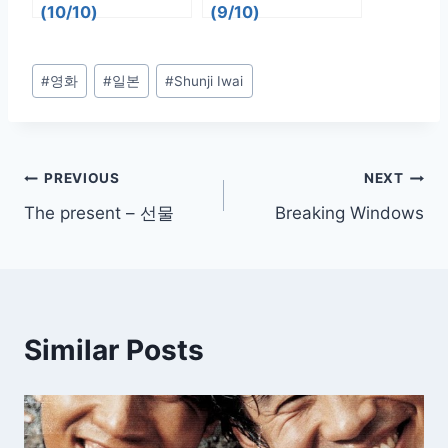
(10/10)
(9/10)
Post
#
영화
#
일본
#
Shunji Iwai
Tags:
글
PREVIOUS
NEXT
The present – 선물
Breaking Windows
탐
색
Similar Posts