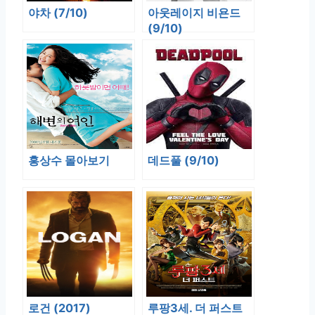
야차 (7/10)
아웃레이지 비욘드
(9/10)
홍상수 몰아보기
데드풀 (9/10)
로건 (2017)
루팡3세. 더 퍼스트