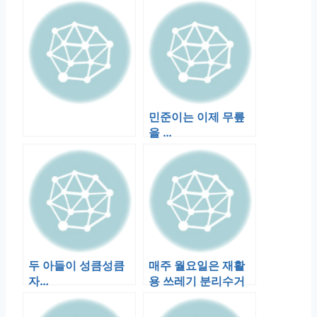
민준이는 이제 무릎
을 …
두 아들이 성큼성큼
매주 월요일은 재활
자…
용 쓰레기 분리수거
일이다. 박스를 챙겨
서 나갈려 치면 …