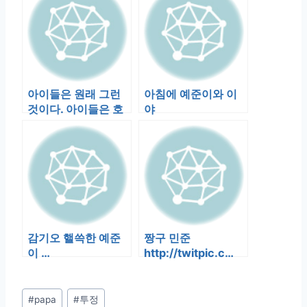
아이들은 원래 그런
아침에 예준이와 이
것이다. 아이들은 호
야
기심이 많고 부주의
하고 또한 사…
감기오 핼쓱한 예준
짱구 민준
이 …
http://twitpic.c…
Post
#
papa
#
투정