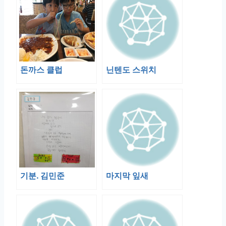
돈까스 클럽
닌텐도 스위치
기분. 김민준
마지막 잎새