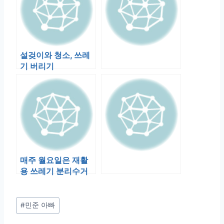
설겆이와 청소, 쓰레
기 버리기
매주 월요일은 재활
용 쓰레기 분리수거
일이다. 박스를 챙겨
서 나갈려 치면 …
Post
#
민준 아빠
Tags: