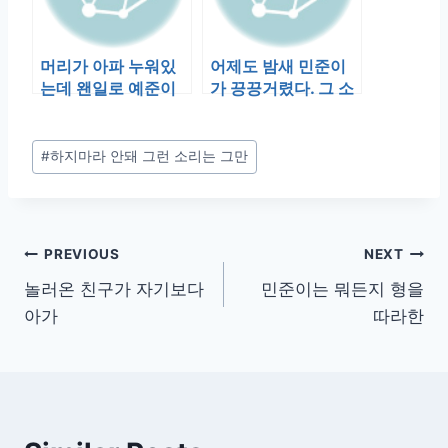
머리가 아파 누워있
어제도 밤새 민준이
는데 왠일로 예준이
가 끙끙거렸다. 그 소
가 엄마 쭈쭈를 달란
리에 예준이도 깨서
다. 어떻게 하나…
울기를 반복했…
Post
#
하지마라 안돼 그런 소리는 그만
Tags:
글
PREVIOUS
NEXT
놀러온 친구가 자기보다
민준이는 뭐든지 형을
탐
아가
따라한
색