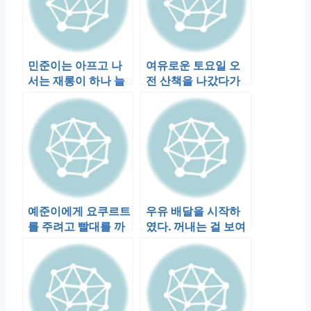
민준이는 아프고 나
여유로운 토요일 오
서는 재롱이 하나 늘
전 산책을 나갔다가
었다. 짝짜꿍. 두 손이
큰 사고가 있었다. 뜬
마주치면 …
금없이 눈에 …
예준이에게 요쿠르트
우유 배달을 시작하
를 주려고 빨대를 까
였다. 꺼내는 걸 보여
고있는데 민준이가
주었더니, 몇시간 후
맹렬히 기어와 옆…
에 또 우유를…