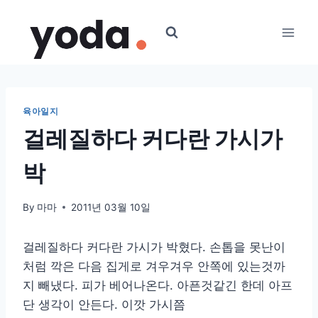
Skip
to
content
육아일지
걸레질하다 커다란 가시가
박
By
마마
2011년 03월 10일
걸레질하다 커다란 가시가 박혔다. 손톱을 못난이
처럼 깍은 다음 집게로 겨우겨우 안쪽에 있는것까
지 빼냈다. 피가 베어나온다. 아픈것같긴 한데 아프
단 생각이 안든다. 이깟 가시쯤