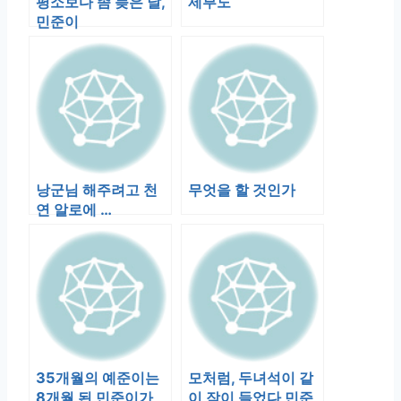
평소보다 좀 늦은 날,
제부도
민준이
낭군님 해주려고 천
무엇을 할 것인가
연 알로에 …
35개월의 예준이는
모처럼, 두녀석이 같
8개월 된 민준이가
이 잠이 들었다 민준