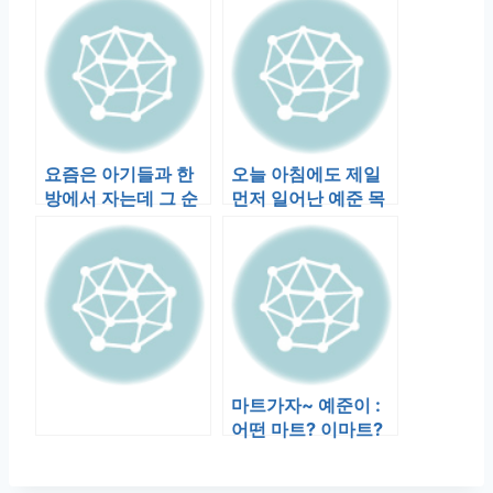
요즘은 아기들과 한
오늘 아침에도 제일
방에서 자는데 그 순
먼저 일어난 예준 목
서는 이렇다. 예준이-
소리가 거실에서 들
수영-민준이-…
린다. “배고…
마트가자~ 예준이 :
어떤 마트? 이마트?
저마트? ㅋㅋ 예준이
: 이마…