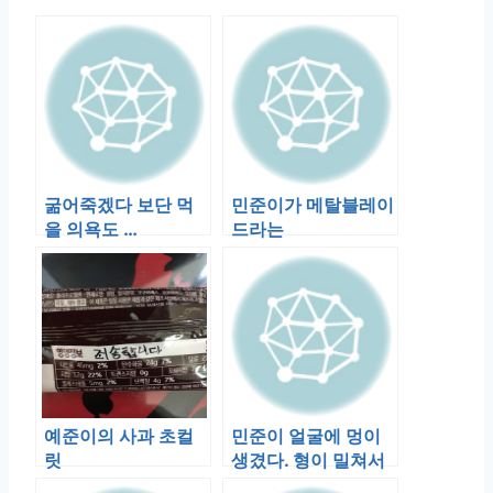
굶어죽겠다 보단 먹
민준이가 메탈블레이
을 의욕도 …
드라는
예준이의 사과 초컬
민준이 얼굴에 멍이
릿
생겼다. 형이 밀쳐서