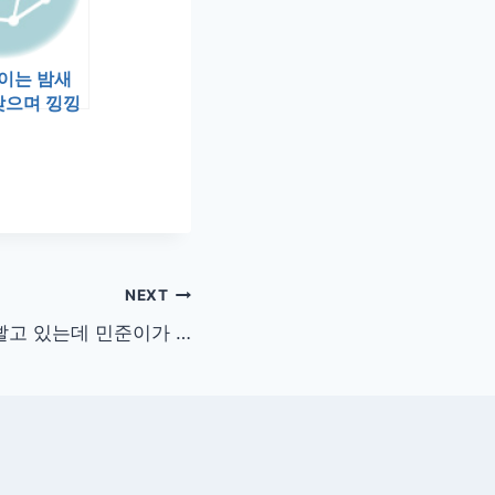
이는 밤새
 찾으며 낑낑
내의 호통소
NEXT
빨고 있는데 민준이가 …