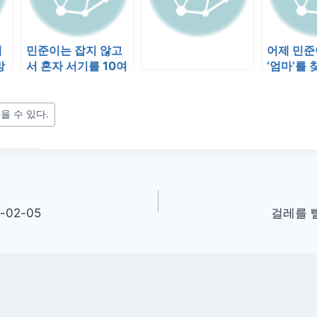
예
민준이는 잡지 않고
어제 민준
방
서 혼자 서기를 10여
‘엄마’를
,
초 이상 할 수 있게 되
댔다. 아
었다.
리와 달…
을 수 있다.
-02-05
걸레를 