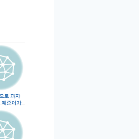
으로 과자
. 예준이가
하나씩 집
니 밑…