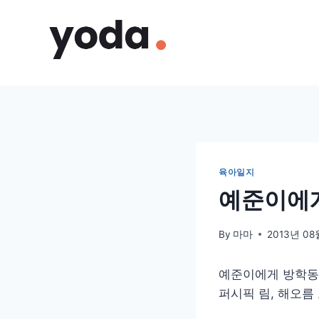
Skip
to
content
육아일지
예준이에게
By
마마
2013년 08
예준이에게 방학동안
퍼시픽 림, 해오름 