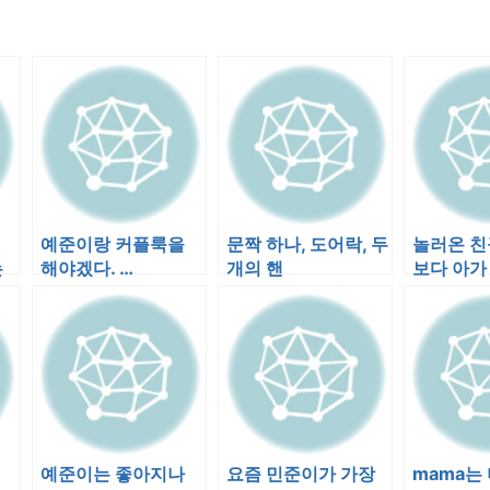
예준이랑 커플룩을
문짝 하나, 도어락, 두
놀러온 친
는
해야겠다. …
개의 핸
보다 아가
쳤
예준이는 좋아지나
요즘 민준이가 가장
mama는