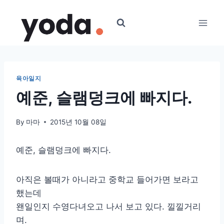
Skip
to
content
육아일지
예준, 슬램덩크에 빠지다.
By
마마
2015년 10월 08일
예준, 슬램덩크에 빠지다.
아직은 볼때가 아니라고 중학교 들어가면 보라고
했는데
왠일인지 수영다녀오고 나서 보고 있다. 낄낄거리
며.