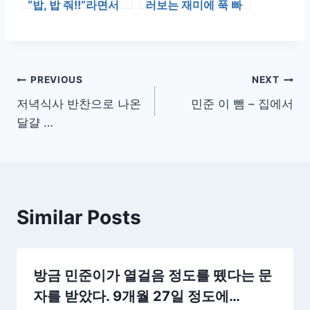
“밥, 밥 줘!!”라면서
러보는 재미에 푹 빠
부엌으로 들어서다
졌다. 티비 전원을 눌
다시 …
러보는 건 진…
글
PREVIOUS
NEXT
저녁식사 반찬으로 나온
민준 이 뺌 – 집에서
탐
달걀 …
색
Similar Posts
방금 민준이가 열걸음 정도를 뗐다는 문
자를 받았다. 9개월 27일 정도에…