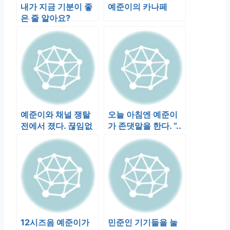
내가 지금 기분이 좋
예준이의 카나페
은 줄 알아요?
예준이와 채널 쟁탈
오늘 아침엔 예준이
전에서 졌다. 끊임없
가 존댓말을 한다. “..
는 “엄마 가~” 공격
했어요”, “네!”,…
에.. 분…
12시즈음 예준이가
민준인 기기들을 눌