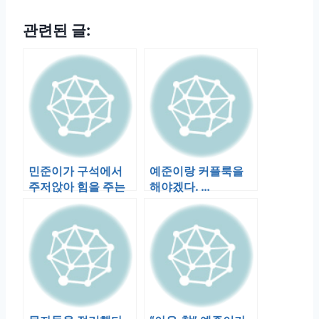
관련된 글:
민준이가 구석에서
예준이랑 커플룩을
주저앉아 힘을 주는
해야겠다. …
걸 보다 눈이 마주쳤
다. 민준이가 스…