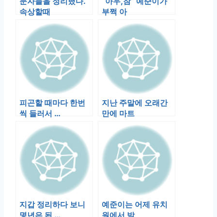
문자들을 정리했다.
“아우,참” 예준이가
속상할때
부쩍 아
피곤할 때마다 한번
지난 주말에 오래간
씩 들러서 …
만에 마트
지갑 정리하다 보니
예준이는 어제 유치
몇년은 된 …
원에서 받