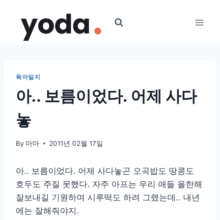
Skip
to
content
육아일지
아.. 보름이었다. 어제 사다
놓
By
마마
2011년 02월 17일
아.. 보름이었다. 어제 사다놓곤 오곡밥도 땅콩도
호두도 주질 못했다. 자주 아프는 우리 애들 올한해
잘보내길 기원하며 시루떡도 하려 그랬는데.. 내년
에는 잘해줘야지.