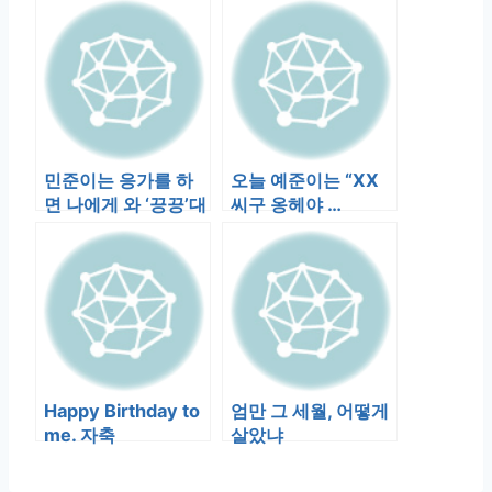
무서운거에요~…
민준이는 응가를 하
오늘 예준이는 “XX
면 나에게 와 ‘끙끙’대
씨구 옹헤야 …
며 응가했음을 알리
고, 그런…
Happy Birthday to
엄만 그 세월, 어떻게
me. 자축
살았냐